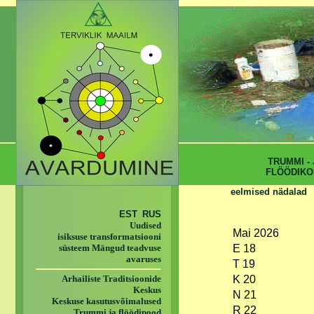
TRUMMI - 
FLÖÖDIKO
eelmised nädalad
EST
RUS
Uudised
Mai 2026
isiksuse transformatsiooni
süsteem Mängud teadvuse
E 18
avaruses
T 19
Arhailiste Traditsioonide
K 20
Keskus
N 21
Keskuse kasutusvõimalused
R 22
Trummi ja flöödipood