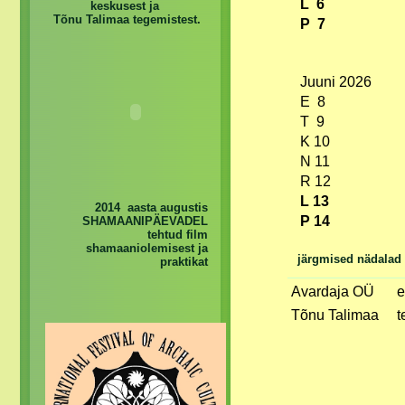
L 6
keskusest ja
Tõnu Talimaa tegemistest.
P 7
Juuni 2026
E 8
T 9
K 10
N 11
R 12
L 13
2014 aasta augustis
P 14
SHAMAANIPÄEVADEL
tehtud film
shamaaniolemisest ja
järgmised nädalad
praktikat
Avardaja OÜ
e
Tõnu Talimaa
t