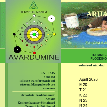
ARHA
TRUMMI - 
FLÖÖDIKO
eelmised nädalad
EST
RUS
Uudised
Aprill 2026
isiksuse transformatsiooni
süsteem Mängud teadvuse
E 20
avaruses
T 21
Arhailiste Traditsioonide
K 22
Keskus
N 23
Keskuse kasutusvõimalused
R 24
Trummi ja flöödipood