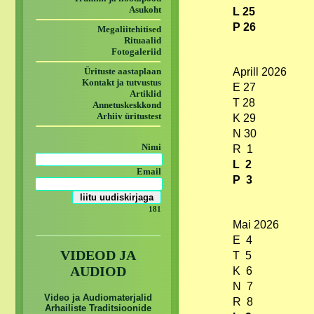
Asukoht
L 25
P 26
Megaliitehitised
Rituaalid
Fotogaleriid
Ürituste aastaplaan
Aprill 2026
Kontakt ja tutvustus
E 27
Artiklid
T 28
Annetuskeskkond
Arhiiv üritustest
K 29
N 30
Nimi
R 1
L 2
Email
P 3
181
Mai 2026
E 4
VIDEOD JA
T 5
AUDIOD
K 6
N 7
Video ja Audiomaterjalid
R 8
Arhailiste Traditsioonide