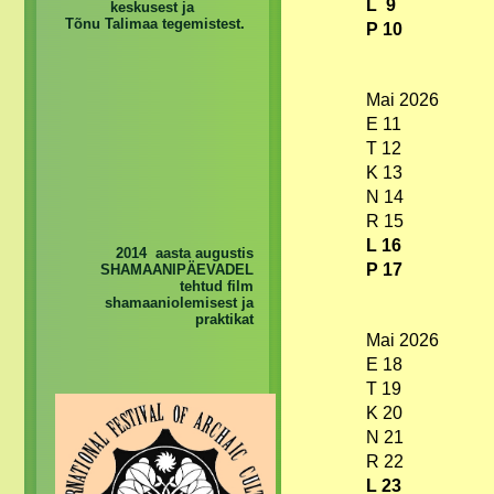
L 9
keskusest ja
Tõnu Talimaa tegemistest.
P 10
Mai 2026
E 11
T 12
K 13
N 14
R 15
L 16
2014 aasta augustis
P 17
SHAMAANIPÄEVADEL
tehtud film
shamaaniolemisest ja
praktikat
Mai 2026
E 18
T 19
K 20
N 21
R 22
L 23