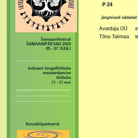
P 24
järgmised nädalad
Avardaja OÜ
e
Tõnu Talimaa
t
Šamaanifestival
ŠAMAANIPÄEVAD 2024
05 - 07 JUULI
Indiaani hingeflöötidw
meisterdamise
töötuba
21 - 22 mai
Koostööpartnerid.