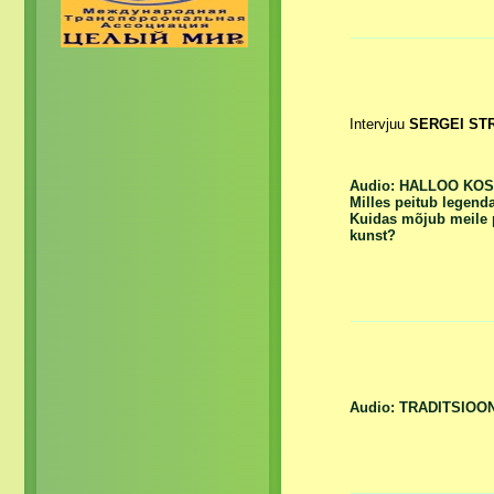
Intervjuu
SERGEI STR
Audio: HALLOO KOS
Milles peitub legend
Kuidas mõjub meile p
kunst?
Audio: TRADITSIOO