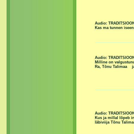
Audio: TRADITSIOO
Kas ma tunnen iseen
Audio: TRADITSIOO
Milline on valgustun
Ra, Tõnu Talimaa
j
Audio: TRADITSIOO
Kus ja millal lõpeb 
läbiviija Tõnu Talim