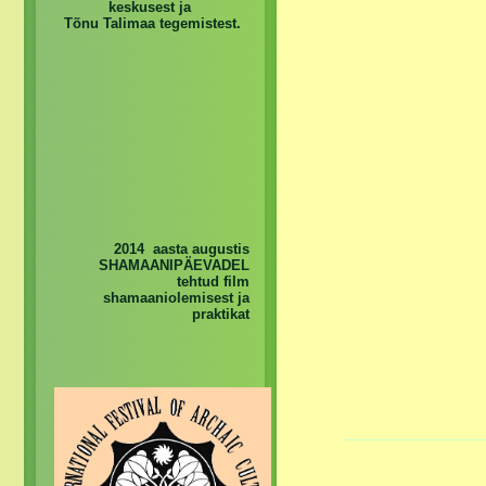
keskusest ja
Tõnu Talimaa tegemistest.
2014 aasta augustis
SHAMAANIPÄEVADEL
tehtud film
shamaaniolemisest ja
praktikat