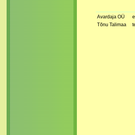
Avardaja OÜ
e
Tõnu Talimaa
t