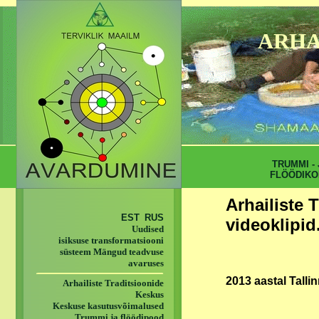
ARHA
TRUMMI - 
FLÖÖDIKO
Arhailiste 
EST
RUS
videoklipid
Uudised
isiksuse transformatsiooni
süsteem Mängud teadvuse
avaruses
2013 aastal Talli
Arhailiste Traditsioonide
Keskus
Keskuse kasutusvõimalused
Trummi ja flöödipood