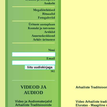
Asukoht
Megaliitehitised
Rituaalid
Fotogaleriid
Ürituste aastaplaan
Kontakt ja tutvustus
Artiklid
Annetuskeskkond
Arhiiv üritustest
Nimi
Email
302
VIDEOD JA
Arhailiste Traditsio
AUDIOD
Video ja Audiomaterjalid
Video Arhailiste tra
Arhailiste Traditsioonide
Eluratas - Maagiline 