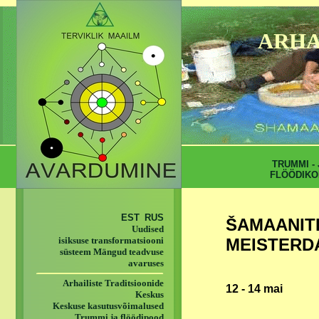
ARHA
TRUMMI - 
FLÖÖDIKO
EST
RUS
ŠAMAANI
Uudised
MEISTERD
isiksuse transformatsiooni
süsteem Mängud teadvuse
avaruses
Arhailiste Traditsioonide
12 - 14 mai
Keskus
Keskuse kasutusvõimalused
Trummi ja flöödipood