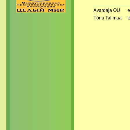
Avardaja OÜ
e
Tõnu Talimaa
t