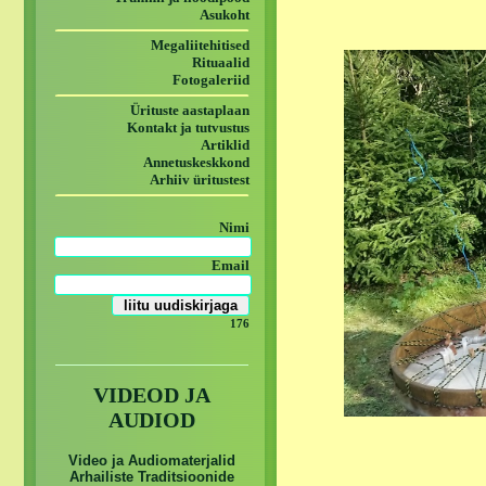
Asukoht
Megaliitehitised
Rituaalid
Fotogaleriid
Ürituste aastaplaan
Kontakt ja tutvustus
Artiklid
Annetuskeskkond
Arhiiv üritustest
Nimi
Email
176
VIDEOD JA
AUDIOD
Video ja Audiomaterjalid
Arhailiste Traditsioonide