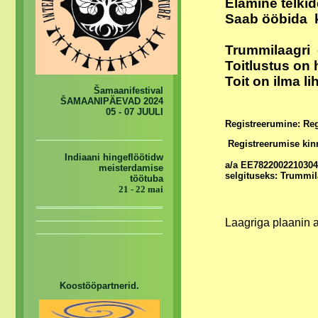
Elamine telkid
Saab ööbida k
Trummilaagri 
Toitlustus on 
Toit on ilma li
Šamaanifestival
ŠAMAANIPÄEVAD 2024
05 - 07 JUULI
Registreerumine: Re
Registreerumise kinn
Indiaani hingeflöötidw
a/a EE7822002210304
meisterdamise
selgituseks: Trummil
töötuba
21 - 22 mai
Laagriga plaanin a
Koostööpartnerid.