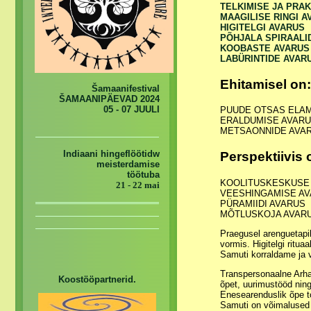
TELKIMISE JA PRA
MAAGILISE RINGI A
HIGITELGI AVARUS
PÕHJALA SPIRAALI
KOOBASTE AVARUS
LABÜRINTIDE AVAR
Ehitamisel on:
Šamaanifestival
ŠAMAANIPÄEVAD 2024
05 - 07 JUULI
PUUDE OTSAS ELAM
ERALDUMISE AVARU
METSAONNIDE AVA
Indiaani hingeflöötidw
Perspektiivis 
meisterdamise
töötuba
KOOLITUSKESKUSE
21 - 22 mai
VEESHINGAMISE A
PÜRAMIIDI AVARUS
MÕTLUSKOJA AVAR
Praegusel arenguetapil
vormis. Higitelgi ritua
Samuti korraldame ja 
Transpersonaalne Arhai
Koostööpartnerid.
õpet, uurimustööd ning
Enesearenduslik õpe to
Samuti on võimalused 