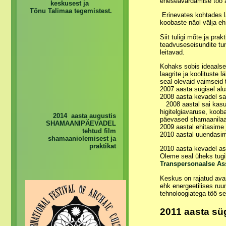
eneseavardamise töö 
keskusest ja
Tõnu Talimaa tegemistest.
Erinevates kohtades laa
koobaste näol välja ehi
Siit tuligi mõte ja pra
teadvuseseisundite tu
leitavad.
Kohaks sobis ideaalselt
laagrite ja koolituste
seal olevaid vaimseid te
2007 aasta sügisel al
2008 aasta kevadel sa
2008 aastal sai kasutu
higitelgiavaruse, koob
2014 aasta augustis
päevased shamaanilaa
SHAMAANIPÄEVADEL
2009 aastal ehitasime j
tehtud film
2010 aastal uuendasime
shamaaniolemisest ja
praktikat
2010 aasta kevadel a
Oleme seal üheks tu
Transpersonaalse As
Keskus on rajatud ava
ehk energeetilises ruu
tehnoloogiatega töö se
2011 aasta süg