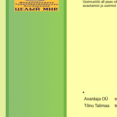
Uurimustöö all pean si
avastamist ja uurimist
Avardaja OÜ
e
Tõnu Talimaa
t