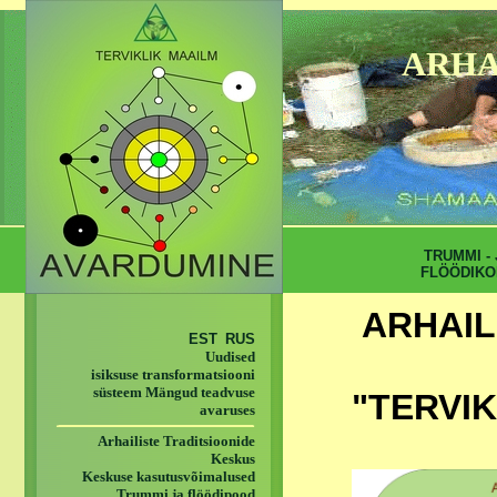
ARHA
TRUMMI - 
FLÖÖDIKO
ARHAIL
EST
RUS
Uudised
isiksuse transformatsiooni
süsteem Mängud teadvuse
"TERVIK
avaruses
Arhailiste Traditsioonide
Keskus
Keskuse kasutusvõimalused
Trummi ja flöödipood