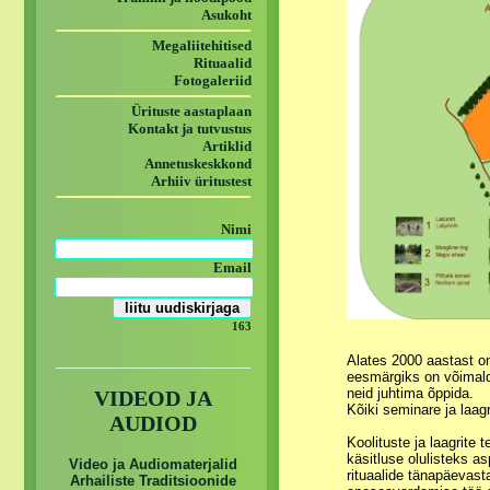
Asukoht
Megaliitehitised
Rituaalid
Fotogaleriid
Ürituste aastaplaan
Kontakt ja tutvustus
Artiklid
Annetuskeskkond
Arhiiv üritustest
Nimi
Email
163
Alates 2000 aastast on
eesmärgiks on võimalda
neid juhtima õppida.
VIDEOD JA
Kõiki seminare ja laag
AUDIOD
Koolituste ja laagrite 
käsitluse olulisteks 
Video ja Audiomaterjalid
rituaalide tänapäevast
Arhailiste Traditsioonide