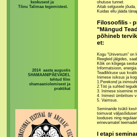
keskusest ja
ohutuse tunnet.
Tõnu Talimaa tegemistest.
Aitab selgusele jõuda
Kuidas ellu jääda tän
Filosoofilis -
"Mängud Tead
põhineb tervik
et:
Kogu “Universum” on l
Reegleid jälgides, saa
Kõik on kõigega seotu
Informatsioon, energia
2014 aasta augustis
Teadlikkuse uus kvalit
SHAMAANIPÄEVADEL
Inimese isiksus ja kog
tehtud film
1.Perekond ja inimsuh
shamaaniolemisest ja
2.Töö ja suhted tegud
praktikat
3. Inimese sisemine ma
4. Inimest ümbritsev v
5. Vaimsus.
Seminaride tsükli kest
toimuvat väljasõidusem
looduses ning regulaar
erinevamatel teemadel 
I etapi semina