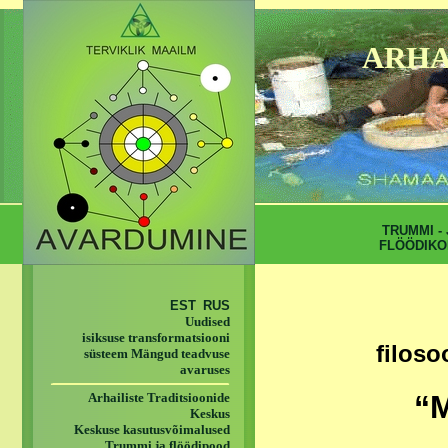
ARHA
TRUMMI - 
FLÖÖDIKO
EST
RUS
Uudised
isiksuse transformatsiooni
filoso
süsteem Mängud teadvuse
avaruses
“
Arhailiste Traditsioonide
Keskus
Keskuse kasutusvõimalused
Trummi ja flöödipood