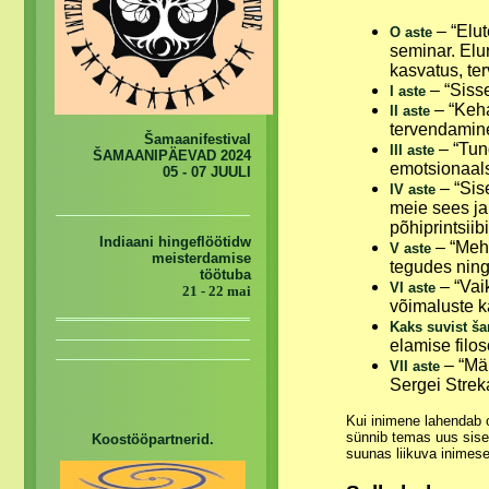
– “Elu
O aste
seminar. Elu
kasvatus, ter
– “Sisse
I aste
– “Keha
II aste
tervendamine,
Šamaanifestival
– “Tun
III aste
ŠAMAANIPÄEVAD 2024
emotsionaals
05 - 07 JUULI
– “Sis
IV aste
meie sees ja
põhiprintsiib
Indiaani hingeflöötidw
– “Mehe
V aste
meisterdamise
tegudes nin
töötuba
– “Vai
VI aste
21 - 22 mai
võimaluste 
Kaks suvist ša
elamise filos
– “Män
VII aste
Sergei Strek
Kui inimene lahendab o
sünnib temas uus sise
Koostööpartnerid.
suunas liikuva inimes