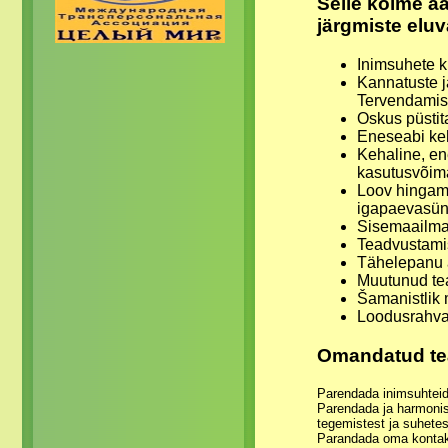
Selle kolme a
järgmiste elu
Inimsuhete 
Kannatuste j
Tervendamis
Oskus püstit
Eneseabi keh
Kehaline, en
kasutusvõim
Loov hingami
igapaevasün
Sisemaailma 
Teadvustamis
Tähelepanu a
Muutunud tea
Šamanistlik 
Loodusrahvas
Omandatud te
Parendada inimsuhteid 
Parendada ja harmonis
tegemistest ja suhetes
Parandada oma kontak