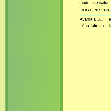
sündmuste iseloo
EDUKAT ENESEAVAS
Avardaja OÜ
e
Tõnu Talimaa
t