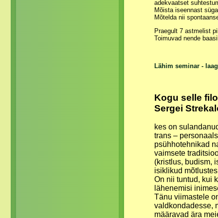
adekvaatset suhtestu
Mõista iseennast sügav
Mõtelda nii spontaanselt
Praegult 7 astmelist p
Toimuvad nende baasil 
Lähim seminar - laag
Kogu selle fil
Sergei Strekal
kes on sulandanud 
trans – personaals
psühhotehnikad nag
vaimsete traditsioo
(kristlus, budism, 
isiklikud mõtluste
On nii tuntud, kui 
lähenemisi inimes
Tänu viimastele o
valdkondadesse, mi
määravad ära meie