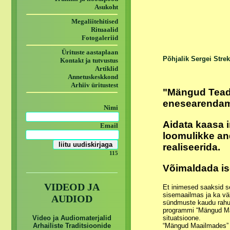
Asukoht
Megaliitehitised
Rituaalid
Fotogaleriid
Ürituste aastaplaan
Põhjalik Sergei Stre
Kontakt ja tutvustus
Artiklid
Annetuskeskkond
Arhiiv üritustest
"Mängud Teadvus
enesearendami
Nimi
Aidata kaasa 
Email
loomulikke an
realiseerida.
115
Võimaldada is
VIDEOD JA
Et inimesed saaksid se
sisemaailmas ja ka vä
AUDIOD
sündmuste kaudu rahul
programmi “Mängud Maai
Video ja Audiomaterjalid
situatsioone.
Arhailiste Traditsioonide
“Mängud Maailmades” a