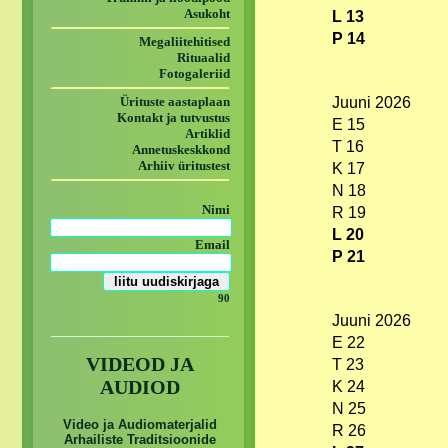
Asukoht
L 13
P 14
Megaliitehitised
Rituaalid
Fotogaleriid
Ürituste aastaplaan
Juuni 2026
Kontakt ja tutvustus
E 15
Artiklid
T 16
Annetuskeskkond
Arhiiv üritustest
K 17
N 18
Nimi
R 19
L 20
Email
P 21
90
Juuni 2026
E 22
VIDEOD JA
T 23
AUDIOD
K 24
N 25
Video ja Audiomaterjalid
R 26
Arhailiste Traditsioonide