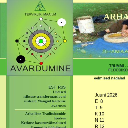
ARHA
TRUMMI - 
FLÖÖDIKO
eelmised nädalad
EST
RUS
Uudised
Juuni 2026
isiksuse transformatsiooni
süsteem Mängud teadvuse
E 8
avaruses
T 9
Arhailiste Traditsioonide
K 10
Keskus
N 11
Keskuse kasutusvõimalused
R 12
Trummi ja flöödipood