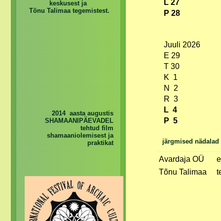
L 27
keskusest ja
Tõnu Talimaa tegemistest.
P 28
Juuli 2026
E 29
T 30
K 1
N 2
R 3
L 4
2014 aasta augustis
P 5
SHAMAANIPÄEVADEL
tehtud film
shamaaniolemisest ja
järgmised nädalad
praktikat
Avardaja OÜ
e
Tõnu Talimaa
t