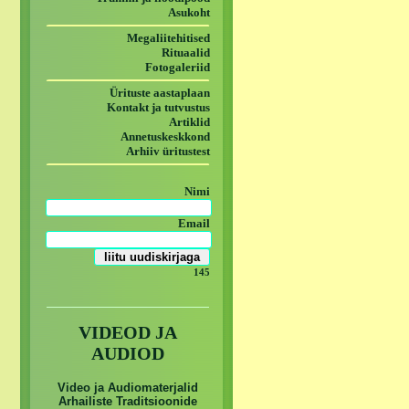
Asukoht
Megaliitehitised
Rituaalid
Fotogaleriid
Ürituste aastaplaan
Kontakt ja tutvustus
Artiklid
Annetuskeskkond
Arhiiv üritustest
Nimi
Email
145
VIDEOD JA
AUDIOD
Video ja Audiomaterjalid
Arhailiste Traditsioonide