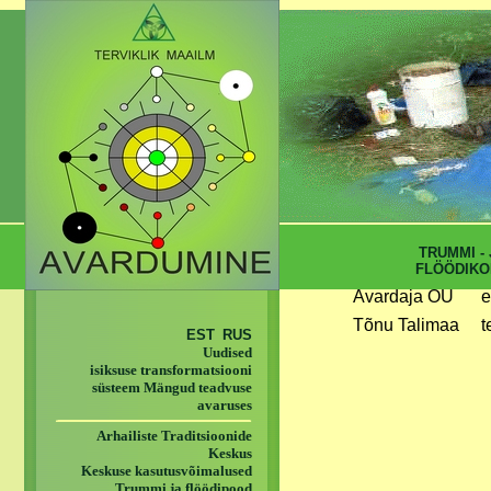
TRUMMI - 
FLÖÖDIKO
Avardaja OÜ
e
Tõnu Talimaa
t
EST
RUS
Uudised
isiksuse transformatsiooni
süsteem Mängud teadvuse
avaruses
Arhailiste Traditsioonide
Keskus
Keskuse kasutusvõimalused
Trummi ja flöödipood