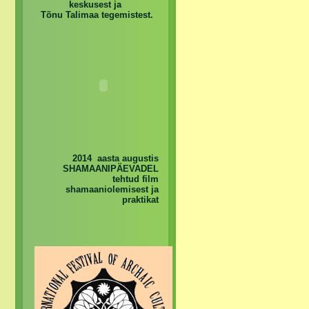
keskusest ja
Tõnu Talimaa tegemistest.
2014 aasta augustis
SHAMAANIPÄEVADEL
tehtud film
shamaaniolemisest ja
praktikat