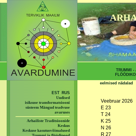
ARHA
TRUMMI - 
FLÖÖDIKO
eelmised nädalad
EST
RUS
Uudised
Veebruar 2026
isiksuse transformatsiooni
süsteem Mängud teadvuse
E 23
avaruses
T 24
Arhailiste Traditsioonide
K 25
Keskus
N 26
Keskuse kasutusvõimalused
R 27
Trummi ja flöödipood