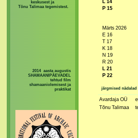
L 14
keskusest ja
Tõnu Talimaa tegemistest.
P 15
Märts 2026
E 16
T 17
K 18
N 19
R 20
L 21
2014 aasta augustis
P 22
SHAMAANIPÄEVADEL
tehtud film
shamaaniolemisest ja
järgmised nädalad
praktikat
Avardaja OÜ
e
Tõnu Talimaa
t