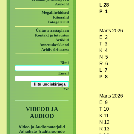
Asukoht
L 28
P 1
Megaliitehitised
Rituaalid
Fotogaleriid
Ürituste aastaplaan
Märts 2026
Kontakt ja tutvustus
E 2
Artiklid
T 3
Annetuskeskkond
Arhiiv üritustest
K 4
N 5
Nimi
R 6
L 7
Email
P 8
252
Märts 2026
E 9
VIDEOD JA
T 10
AUDIOD
K 11
N 12
Video ja Audiomaterjalid
R 13
Arhailiste Traditsioonide