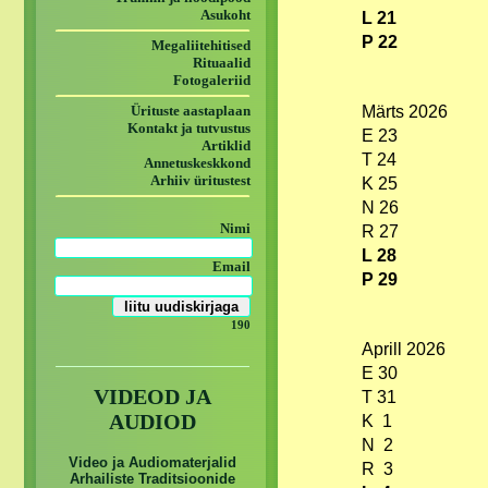
Asukoht
L 21
P 22
Megaliitehitised
Rituaalid
Fotogaleriid
Ürituste aastaplaan
Märts 2026
Kontakt ja tutvustus
E 23
Artiklid
T 24
Annetuskeskkond
Arhiiv üritustest
K 25
N 26
Nimi
R 27
L 28
Email
P 29
190
Aprill 2026
E 30
VIDEOD JA
T 31
AUDIOD
K 1
N 2
Video ja Audiomaterjalid
R 3
Arhailiste Traditsioonide