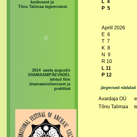
L 4
keskusest ja
Tõnu Talimaa tegemistest.
P 5
Aprill 2026
E 6
T 7
K 8
N 9
R 10
L 11
2014 aasta augustis
P 12
SHAMAANIPÄEVADEL
tehtud film
shamaaniolemisest ja
järgmised nädalad
praktikat
Avardaja OÜ
e
Tõnu Talimaa
t