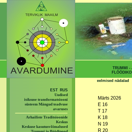
TRUMMI - 
FLÖÖDIKO
eelmised nädalad
EST
RUS
Uudised
Märts 2026
isiksuse transformatsiooni
süsteem Mängud teadvuse
E 16
avaruses
T 17
Arhailiste Traditsioonide
K 18
Keskus
N 19
Keskuse kasutusvõimalused
R 20
Trummi ja flöödipood