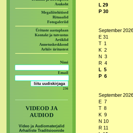
Asukoht
L 29
P 30
Megaliitehitised
Rituaalid
Fotogaleriid
Ürituste aastaplaan
September 202
Kontakt ja tutvustus
E 31
Artiklid
T 1
Annetuskeskkond
Arhiiv üritustest
K 2
N 3
Nimi
R 4
L 5
Email
P 6
236
September 202
E 7
VIDEOD JA
T 8
AUDIOD
K 9
N 10
Video ja Audiomaterjalid
R 11
Arhailiste Traditsioonide