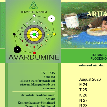
ARHA
TRUMMI - 
FLÖÖDIKO
eelmised nädalad
EST
RUS
Uudised
August 2026
isiksuse transformatsiooni
süsteem Mängud teadvuse
E 24
avaruses
T 25
Arhailiste Traditsioonide
K 26
Keskus
N 27
Keskuse kasutusvõimalused
R 28
Trummi ja flöödipood