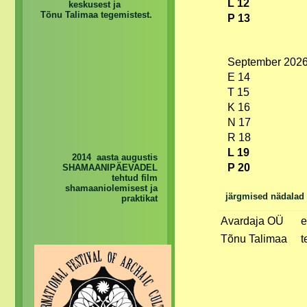
L 12
keskusest ja
Tõnu Talimaa tegemistest.
P 13
September 202
E 14
T 15
K 16
N 17
R 18
L 19
2014 aasta augustis
P 20
SHAMAANIPÄEVADEL
tehtud film
shamaaniolemisest ja
järgmised nädalad
praktikat
Avardaja OÜ
e
Tõnu Talimaa
t