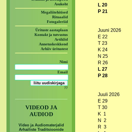
Asukoht
L 20
P 21
Megaliitehitised
Rituaalid
Fotogaleriid
Ürituste aastaplaan
Juuni 2026
Kontakt ja tutvustus
E 22
Artiklid
T 23
Annetuskeskkond
Arhiiv üritustest
K 24
N 25
Nimi
R 26
L 27
Email
P 28
77
Juuli 2026
E 29
VIDEOD JA
T 30
AUDIOD
K 1
N 2
Video ja Audiomaterjalid
R 3
Arhailiste Traditsioonide