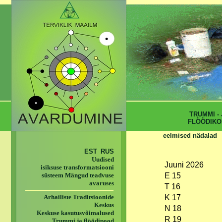
TRUMMI - 
FLÖÖDIKO
eelmised nädalad
EST
RUS
Uudised
Juuni 2026
isiksuse transformatsiooni
süsteem Mängud teadvuse
E 15
avaruses
T 16
Arhailiste Traditsioonide
K 17
Keskus
N 18
Keskuse kasutusvõimalused
R 19
Trummi ja flöödipood