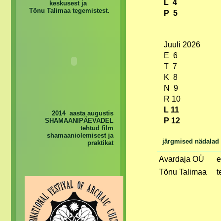
L 4
keskusest ja
Tõnu Talimaa tegemistest.
P 5
Juuli 2026
E 6
T 7
K 8
N 9
R 10
L 11
2014 aasta augustis
P 12
SHAMAANIPÄEVADEL
tehtud film
shamaaniolemisest ja
järgmised nädalad
praktikat
Avardaja OÜ
e
Tõnu Talimaa
t