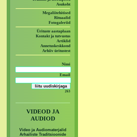
Asukoht
Megaliitehitised
Rituaalid
Fotogaleriid
Ürituste aastaplaan
Kontakt ja tutvustus
Artiklid
Annetuskeskkond
Arhiiv üritustest
Nimi
Email
263
VIDEOD JA
AUDIOD
Video ja Audiomaterjalid
Arhailiste Traditsioonide