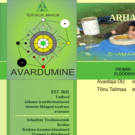
ARHA
TRUMMI - 
FLÖÖDIKO
Avardaja OÜ
e
Tõnu Talimaa
t
EST
RUS
Uudised
isiksuse transformatsiooni
süsteem Mängud teadvuse
avaruses
Arhailiste Traditsioonide
Keskus
Keskuse kasutusvõimalused
Trummi ja flöödipood