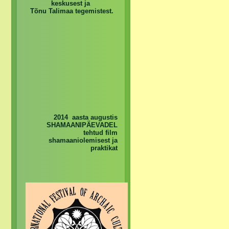
keskusest ja
Tõnu Talimaa tegemistest.
2014 aasta augustis
SHAMAANIPÄEVADEL
tehtud film
shamaaniolemisest ja
praktikat