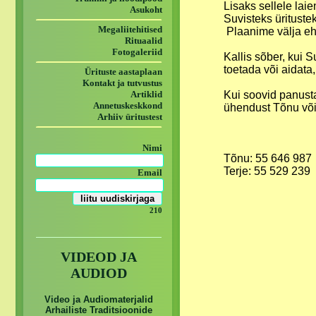
Lisaks sellele lai
Asukoht
Suvisteks üritustek
Megaliitehitised
Plaanime välja ehi
Rituaalid
Fotogaleriid
Kallis sõber, kui 
toetada või aidata
Ürituste aastaplaan
Kontakt ja tutvustus
Kui soovid panusta
Artiklid
Annetuskeskkond
ühendust Tõnu või
Arhiiv üritustest
Nimi
Tõnu: 55 646 987
Terje: 55 529 239
Email
210
VIDEOD JA
AUDIOD
Video ja Audiomaterjalid
Arhailiste Traditsioonide