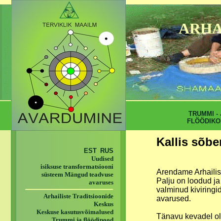
ARHA
TRUMMI - 
FLÖÖDIKO
Kallis sõbe
EST
RUS
Uudised
isiksuse transformatsiooni
Arendame Arhailist
süsteem Mängud teadvuse
Palju on loodud ja
avaruses
valminud kiviringi
Arhailiste Traditsioonide
avarused.
Keskus
Keskuse kasutusvõimalused
Tänavu kevadel ol
Trummi ja flöödipood