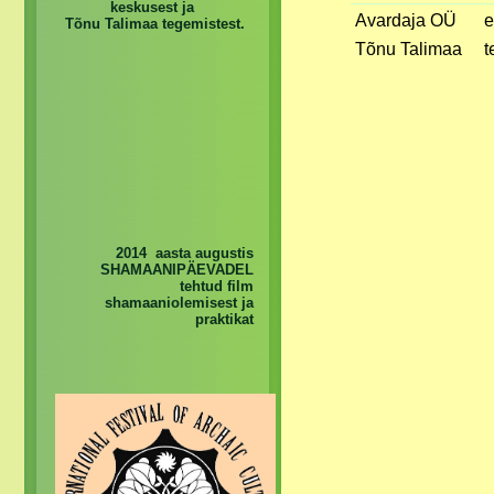
keskusest ja
Avardaja OÜ
e
Tõnu Talimaa tegemistest.
Tõnu Talimaa
t
2014 aasta augustis
SHAMAANIPÄEVADEL
tehtud film
shamaaniolemisest ja
praktikat