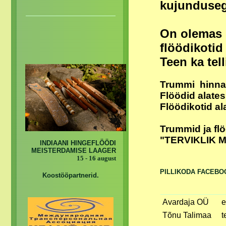
kujunduseg
On olemas 
flöödikoti
Teen ka te
Trummi hinna
Flöödid alate
Flöödikotid al
Trummid ja fl
"TERVIKLIK 
INDIAANI HINGEFLÖÖDI
MEISTERDAMISE LAAGER
15 - 16 august
PILLIKODA FACEBO
Koostööpartnerid.
Avardaja OÜ
e
Tõnu Talimaa
t