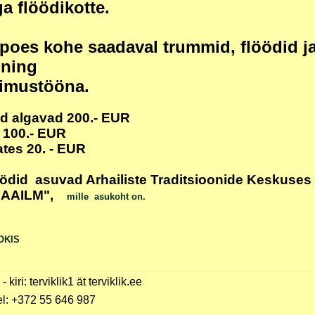
a flöödikotte.
poes kohe saadaval trummid, flöödid j
d ning
llimustööna.
d algavad 200.- EUR
s 100.- EUR
ates 20. - EUR
öödid asuvad Arhailiste Traditsioonide Keskuses
MAAILM",
mille asukoht on.
OKIS
 - kiri: terviklik1 ät terviklik.ee
el: +372 55 646 987