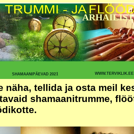
ARHAILIST
1
WWW.TERVIKLIK.EE
SHAMAANIPÄEVAD 202
te näha, tellida ja osta meil k
tavaid shamaanitrumme, flöö
ödikotte.