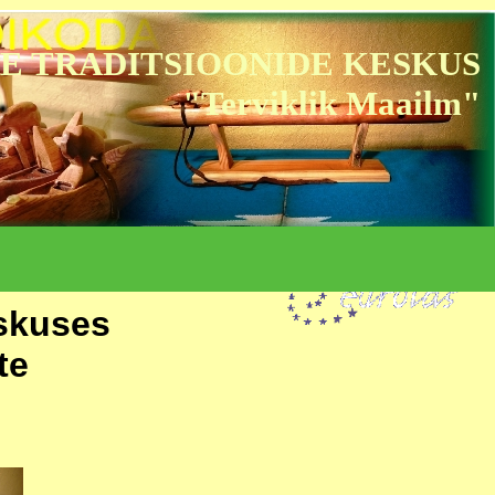
E TRADITSIOONIDE KESKUS
"Terviklik Maailm"
eskuses
te