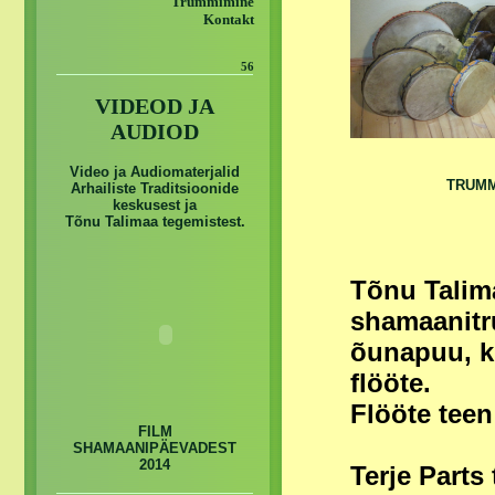
Trummimine
Kontakt
56
VIDEOD JA
AUDIOD
Video ja Audiomaterjalid
TRUM
Arhailiste Traditsioonide
keskusest ja
Tõnu Talimaa tegemistest.
Tõnu Talim
shamaanitr
õunapuu, ki
flööte.
Flööte teen
FILM
SHAMAANIPÄEVADEST
2014
Terje Parts