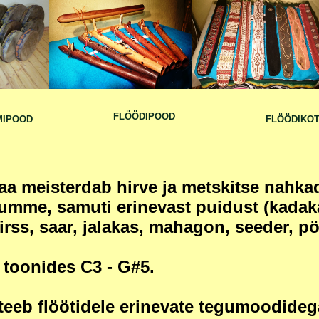
FLÖÖDIPOOD
MIPOOD
FLÖÖDIKOT
aa meisterdab hirve ja metskitse nahka
umme, samuti erinevast puidust (kadak
rss, saar, jalakas, mahagon, seeder, p
 toonides C3 - G#5.
 teeb flöötidele erinevate tegumoodide