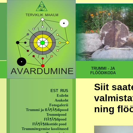
TRUMMI - JA
FLÖÖDIKODA
Siit saa
EST
RUS
valmista
Esileht
Asukoht
Fotogalerii
ning flö
Trummi ja flÃ¶Ã¶dipood
Trummipood
FlÃ¶Ã¶dipood
FlÃ¶Ã¶dikottide pood
Trummitegemise koolitused