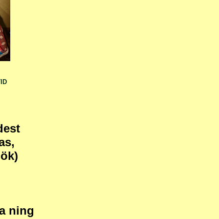
ID
dest
as,
öök)
ga ning