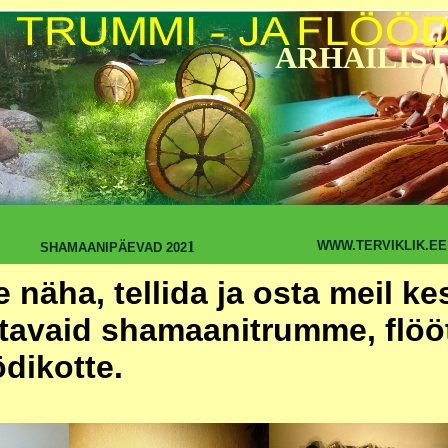
ARHAILIST
1
WWW.TERVIKLIK.EE
SHAMAANIPÄEVAD 202
te näha, tellida ja osta meil k
tavaid shamaanitrumme, flöö
ödikotte.