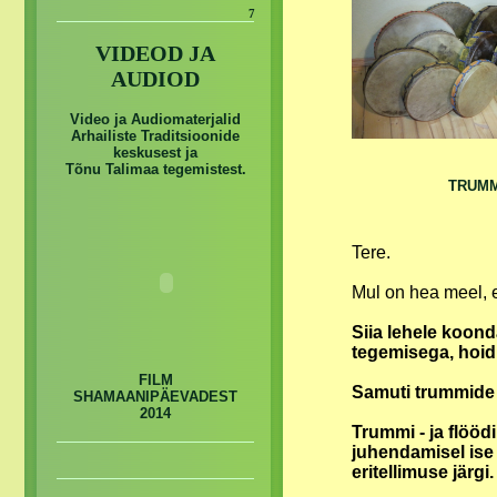
7
VIDEOD JA
AUDIOD
Video ja Audiomaterjalid
Arhailiste Traditsioonide
keskusest ja
Tõnu Talimaa tegemistest.
TRUM
Tere.
Mul on hea meel, e
Siia lehele koond
tegemisega, hoid
FILM
Samuti trummide 
SHAMAANIPÄEVADEST
2014
Trummi - ja flöödi
juhendamisel ise 
eritellimuse järgi.