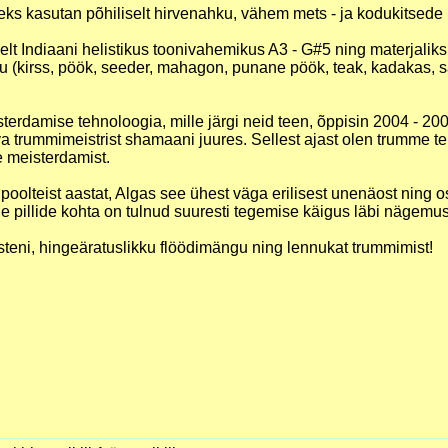
s kasutan põhiliselt hirvenahku, vähem mets - ja kodukitsede
selt Indiaani helistikus toonivahemikus A3 - G#5 ning materjalik
tu (kirss, pöök, seeder, mahagon, punane pöök, teak, kadakas, sa
terdamise tehnoloogia, mille järgi neid teen, õppisin 2004 - 20
va trummimeistrist shamaani juures. Sellest ajast olen trumme te
 meisterdamist.
 poolteist aastat, Algas see ühest väga erilisest unenäost ning 
 pillide kohta on tulnud suuresti tegemise käigus läbi nägemus
teni, hingeäratuslikku flöödimängu ning lennukat trummimist!