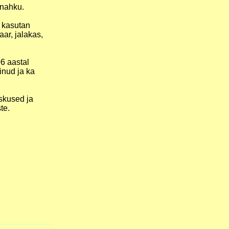
 nahku.
s kasutan
ar, jalakas,
06 aastal
inud ja ka
oskused ja
te.