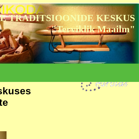
E TRADITSIOONIDE KESKUS
"Terviklik Maailm"
eskuses
te