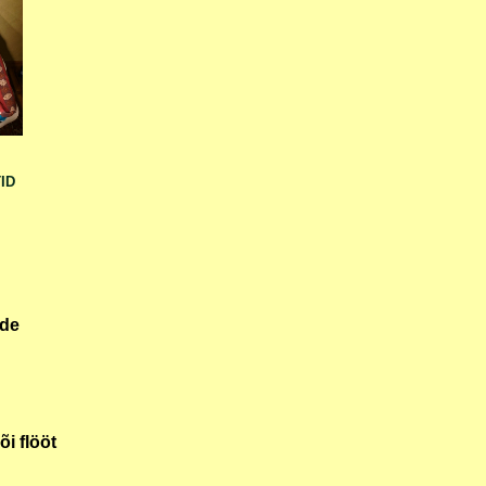
ID
ide
õi flööt