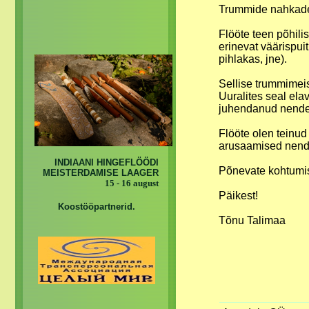
Trummide nahkadek
Flööte teen põhili
erinevat väärispui
pihlakas, jne).
Sellise trummimeis
Uuralites seal ela
juhendanud nende
Flööte olen teinud
arusaamised nende
INDIAANI HINGEFLÖÖDI
Põnevate kohtumis
MEISTERDAMISE LAAGER
15 - 16 august
Päikest!
Koostööpartnerid.
Tõnu Talimaa