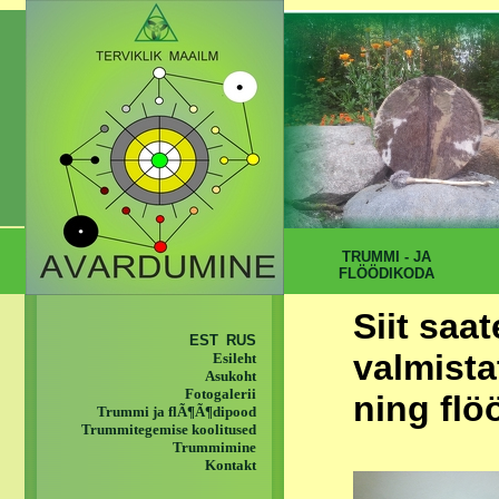
TRUMMI - JA
FLÖÖDIKODA
Siit saa
EST
RUS
valmista
Esileht
Asukoht
Fotogalerii
ning flö
Trummi ja flÃ¶Ã¶dipood
Trummitegemise koolitused
Trummimine
Kontakt