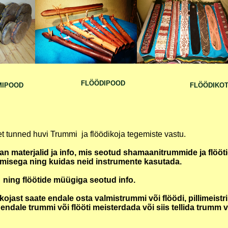
FLÖÖDIPOOD
MIPOOD
FLÖÖDIKOT
t tunned huvi Trummi ja flöödikoja tegemiste vastu.
an materjalid ja info, mis seotud shamaanitrummide ja flööt
misega ning kuidas neid instrumente kasutada.
ning flöötide müügiga seotud info.
kojast saate endale osta valmistrummi või flöödi, pillimeistri
endale trummi või flööti meisterdada või siis tellida trumm v