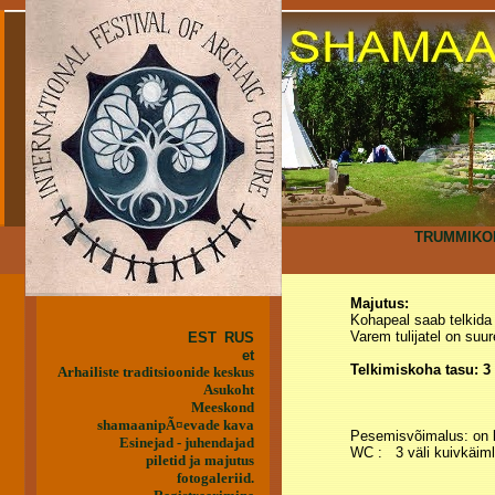
TRUMMIK
Majutus:
Kohapeal saab telkida
Varem tulijatel on suu
EST
RUS
et
Telkimiskoha tasu: 3
Arhailiste traditsioonide keskus
Asukoht
Meeskond
shamaanipÃ¤evade kava
Pesemisvõimalus: on k
Esinejad - juhendajad
WC : 3 väli kuivkäiml
piletid ja majutus
fotogaleriid.