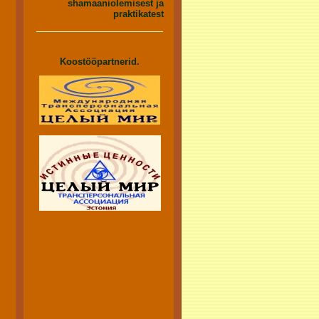
shamaaniolemisest ja
praktikatest
Koostööpartnerid.