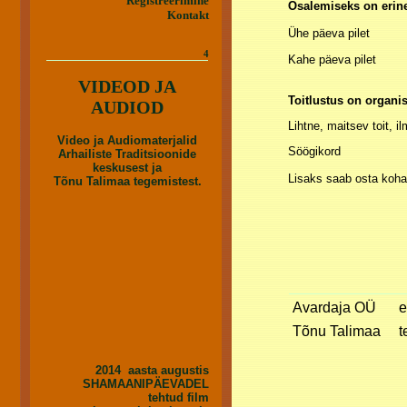
Registreerimine
Osalemiseks on erin
Kontakt
Ühe päeva pile
4
Kahe päeva pi
VIDEOD JA
Toitlustus on organi
AUDIOD
Lihtne, maitsev toit, il
Video ja Audiomaterjalid
Söögikord c
Arhailiste Traditsioonide
keskusest ja
Lisaks saab osta kohap
Tõnu Talimaa tegemistest.
Avardaja OÜ
e
Tõnu Talimaa
t
2014 aasta augustis
SHAMAANIPÄEVADEL
tehtud film