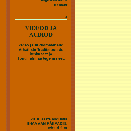
Registreerimine
Kontakt
34
VIDEOD JA
AUDIOD
Video ja Audiomaterjalid
Arhailiste Traditsioonide
keskusest ja
Tõnu Talimaa tegemistest.
2014 aasta augustis
SHAMAANIPÄEVADEL
tehtud film