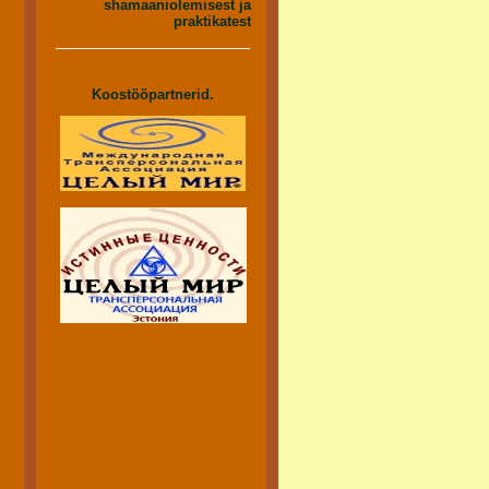
shamaaniolemisest ja
praktikatest
Koostööpartnerid.