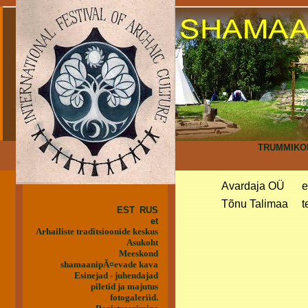
TRUMMIK
Avardaja OÜ
e
Tõnu Talimaa
t
EST
RUS
et
Arhailiste traditsioonide keskus
Asukoht
Meeskond
shamaanipÃ¤evade kava
Esinejad - juhendajad
piletid ja majutus
fotogaleriid.