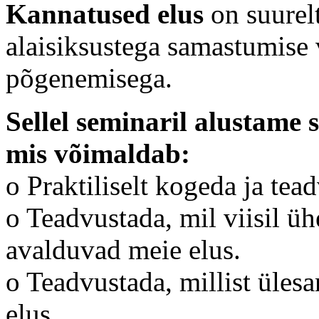
Kannatused elus
on suurelt
alaisiksustega samastumise v
põgenemisega.
Sellel seminaril alustame 
mis võimaldab:
o Praktiliselt kogeda ja tea
o Teadvustada, mil viisil ü
avalduvad meie elus.
o Teadvustada, millist üles
elus.