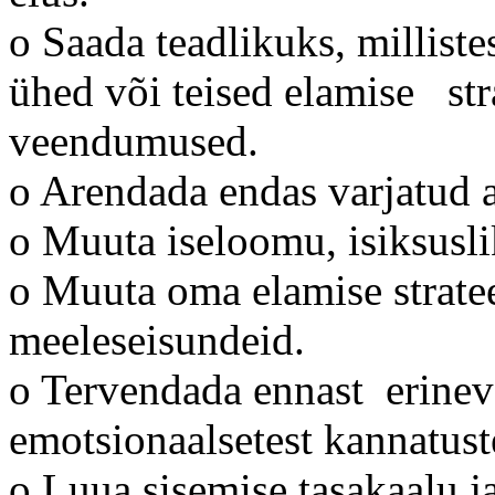
o Saada teadlikuks, millistest AIais
ühed või teised elamise st
veendumused.
o Arendada endas varjatud a
o Muuta iseloomu, isiksusl
o Muuta oma elamise stratee
meeleseisundeid.
o Tervendada ennast erinevat
emotsionaalsetest kannatust
o Luua sisemise tasakaalu ja