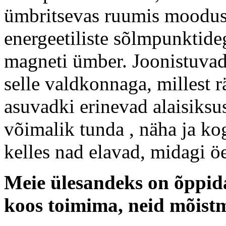
ümbritsevas ruumis moodust
energeetiliste sõlmpunktidega muster ï؟
magneti ümber. Joonistuvad
selle valdkonnaga, millest 
asuvadki erinevad alaisiksu
võimalik tunda , näha ja kog
kelles nad elavad, midagi ö
Meie ülesandeks on õppida
koos toimima, neid mõistm