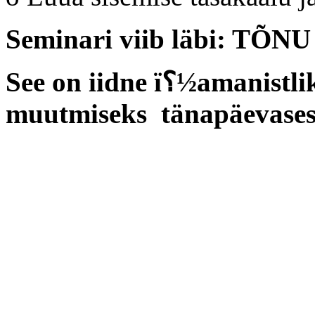
Seminari viib läbi: TÕ
See on iidne ï؟½amanistlik meetod oma isiksuse
muutmiseks tänapäevases