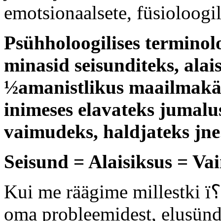
emotsionaalsete, füsioloogil
Psühholoogilises terminol
minasid seisunditeks, alais
½amanistlikus maailmakäs
inimeses elavateks jumalu
vaimudeks, haldjateks jne
Seisund = Alaisiksus = Va
Kui me räägime millestki ï؟½ kas tööst, haigustest, suhetest,
oma probleemidest, elusünd