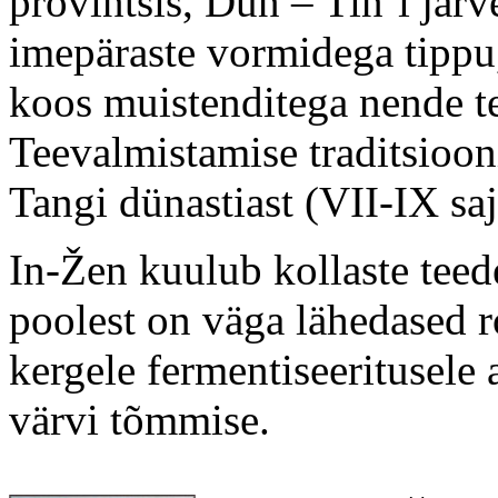
provintsis, Dun – Tin`i järv
imepäraste vormidega tippu,
koos muistenditega nende t
Teevalmistamise traditsiooni
Tangi dünastiast (VII-IX saj
In-Žen kuulub kollaste tee
poolest on väga lähedased r
kergele fermentiseeritusele 
värvi tõmmise.