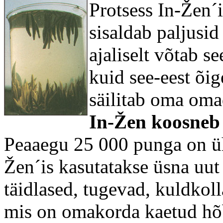
Protsess In-Žen´
sisaldab paljusid
ajaliselt võtab s
kuid see-eest õig
säilitab oma oma
In-Žen koosneb
Peaaegu 25 000 punga on ü
Žen´is kasutatakse üsna uut 
täidlased, tugevad, kuldkol
mis on omakorda kaetud hõ