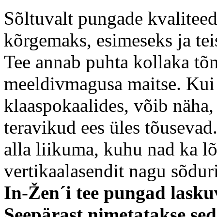
Sõltuvalt pungade kvaliteed
kõrgemaks, esimeseks ja tei
Tee annab puhta kollaka tõ
meeldivmagusa maitse. Kui k
klaaspokaalides, võib näha,
teravikud ees üles tõusevad
alla liikuma, kuhu nad ka
vertikaalasendit nagu sõduri
In-Žen´i tee pungad lasku
Seepärast nimetatakse sed