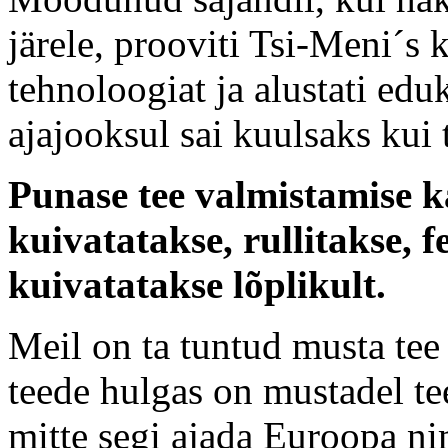
järele, prooviti Tsi-Meni´s 
tehnoloogiat ja alustati edu
ajajooksul sai kuulsaks kui
Punase tee valmistamise k
kuivatatakse, rullitakse, 
kuivatatakse lõplikult.
Meil on ta tuntud musta tee
teede hulgas on mustadel te
mitte segi ajada Euroopa ni