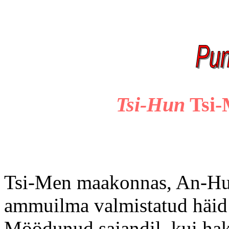
Tsi-Hun
Tsi-
Tsi-Men maakonnas, An-Hui
ammuilma valmistatud häid r
Möödunud sajandil, kui ha