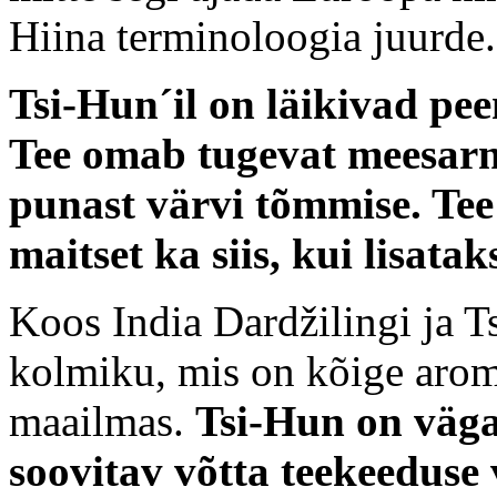
Hiina terminoloogia juurde.
Tsi-Hun´il on läikivad pe
Tee omab tugevat meesarn
punast värvi tõmmise. Te
maitset ka siis, kui lisatak
Koos India Dardžilingi ja 
kolmiku, mis on kõige aro
maailmas.
Tsi-Hun on väga
soovitav võtta teekeeduse